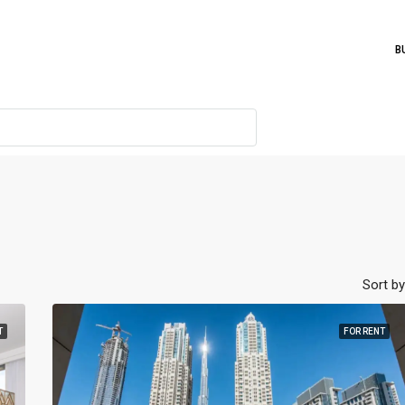
B
Sort by
T
FOR RENT