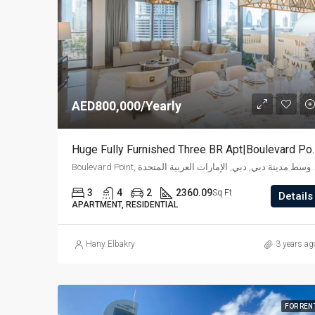
AED800,000/Yearly
Huge Fully Furnishe
Boulevard Point, العربية المتحدة
3
4
2
2360.09
Sq Ft
Details
APARTMENT, RESIDENTIAL
Hany Elbakry
3 years ag
FOR REN