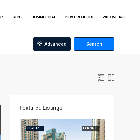
UY
RENT
COMMERCIAL
NEW PROJECTS
WHO WE ARE
Advanced
Search
:
Featured Listings
FEATURED
FOR SALE