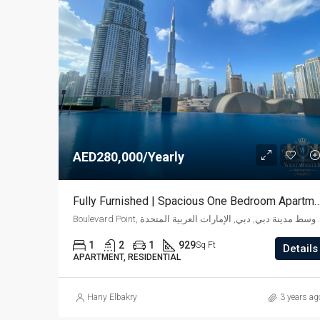
AED280,000/Yearly
Fully Furnished | Spacious One Bedroom Apartment | B
Boulevard Point, العربية المتحدة
1
2
1
929
Sq Ft
Details
APARTMENT, RESIDENTIAL
Hany Elbakry
3 years ag