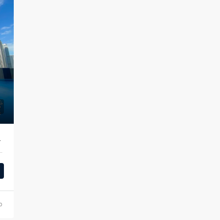
oulevard Point
شارع الشيخ محمد بن راشد, وسط مدينة دبي, دبي, الإمارات 
o