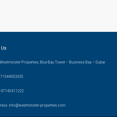
 Us
 Westminster Properties, Blue Bay Tower – Business Bay – Dubai
971544053335
+97145411222
ress:
info@westminster-properties.com