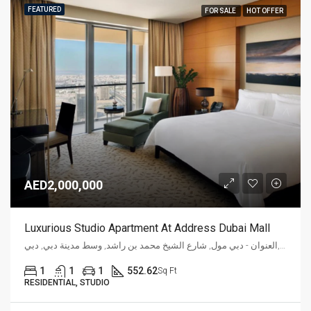
FEATURED
FOR SALE
HOT OFFER
AED2,000,000
Luxurious Studio Apartment At Address Dubai Mall
العنوان - دبي مول, شارع الشيخ محمد بن راشد, وسط مدينة دبي, دبي, P. O. Box 31166, الإمارات العربية المتحدة
1
1
1
552.62
Sq Ft
RESIDENTIAL, STUDIO