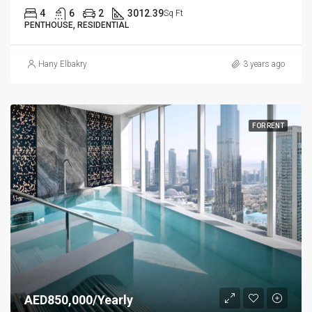
4
6
2
3012.39
Sq Ft
PENTHOUSE, RESIDENTIAL
Hany Elbakry
3 years ago
FOR RENT
AED850,000/Yearly