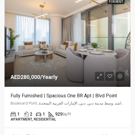
FOR RENT
AED280,000/Yearly
Fully Furnished | Spacious One BR Apt | Blvd Point
Boulevard Point, شارع الشيخ محمد بن راشد, وسط مدينة دبي, دبي, الإمارات العربية المتحدة
1
2
1
929
Sq Ft
APARTMENT, RESIDENTIAL