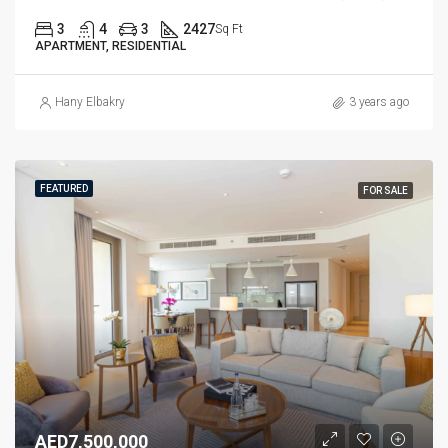
3
4
3
2427
Sq Ft
APARTMENT, RESIDENTIAL
Hany Elbakry
3 years ago
FEATURED
FOR SALE
AED7,500,000