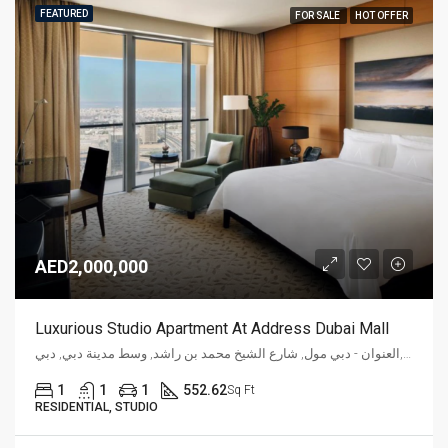
FEATURED
FOR SALE
HOT OFFER
AED2,000,000
Luxurious Studio Apartment At Address Dubai Mall
العنوان - دبي مول, شارع الشيخ محمد بن راشد, وسط مدينة دبي, دبي, P. O. Box 31166, الإمارات العربية المتحدة
1
1
1
552.62
Sq Ft
RESIDENTIAL, STUDIO