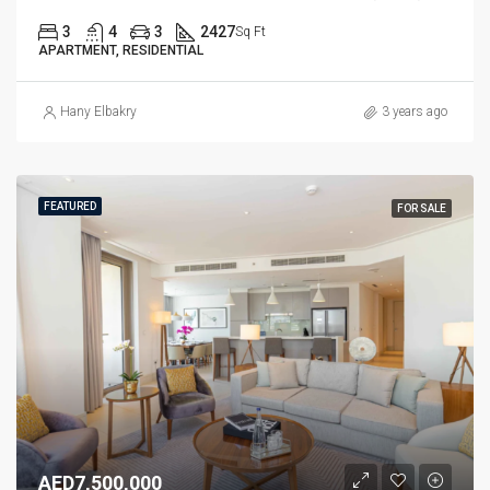
3
4
3
2427
Sq Ft
APARTMENT, RESIDENTIAL
Hany Elbakry
3 years ago
FEATURED
FOR SALE
AED7,500,000