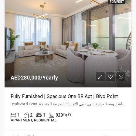
FOR RENT
AED280,000/Yearly
Fully Furnished | Spacious One BR Apt | Blvd Point
Boulevard Point, شارع الشيخ محمد بن راشد, وسط مدينة دبي, دبي, الإمارات العربية المتحدة
1
2
1
929
Sq Ft
APARTMENT, RESIDENTIAL