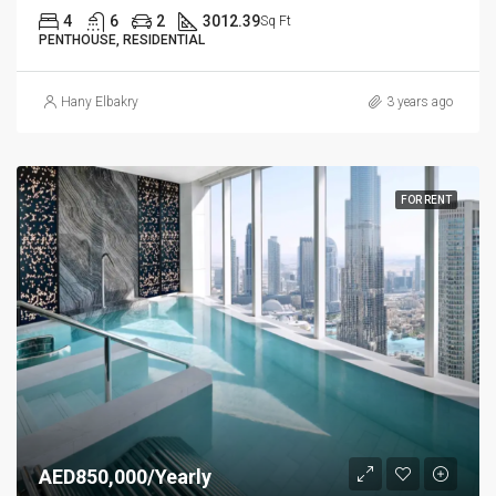
4
6
2
3012.39
Sq Ft
PENTHOUSE, RESIDENTIAL
Hany Elbakry
3 years ago
FOR RENT
AED850,000/Yearly