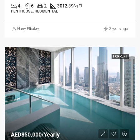
4
6
2
3012.39
Sq Ft
PENTHOUSE, RESIDENTIAL
Hany Elbakry
3 years ago
FOR RENT
AED850,000/Yearly