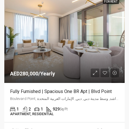
FOR RENT
AED280,000/Yearly
Fully Furnished | Spacious One BR Apt | Blvd Point
Boulevard Point, شارع الشيخ محمد بن راشد, وسط مدينة دبي, دبي, الإمارات العربية المتحدة
1
2
1
929
Sq Ft
APARTMENT, RESIDENTIAL