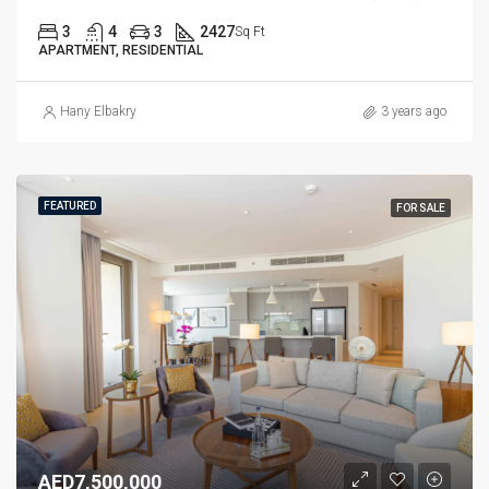
3
4
3
2427
Sq Ft
APARTMENT, RESIDENTIAL
Hany Elbakry
3 years ago
FEATURED
FOR SALE
AED7,500,000