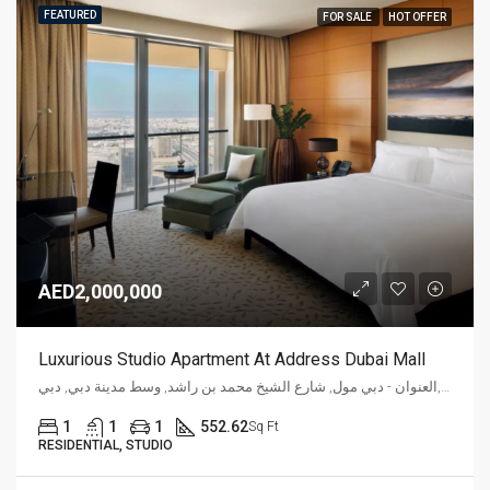
FEATURED
FOR SALE
HOT OFFER
AED2,000,000
Luxurious Studio Apartment At Address Dubai Mall
العنوان - دبي مول, شارع الشيخ محمد بن راشد, وسط مدينة دبي, دبي, P. O. Box 31166, الإمارات العربية المتحدة
1
1
1
552.62
Sq Ft
RESIDENTIAL, STUDIO